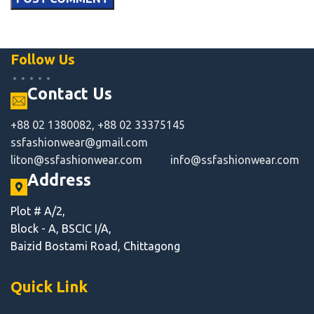
Follow Us
Contact Us
+88 02 1380082, +88 02 33375145
ssfashionwear@gmail.com
liton@ssfashionwear.com
info@ssfashionwear.com
Address
Plot # A/2,
Block - A, BSCIC I/A,
Baizid Bostami Road, Chittagong
Quick Link