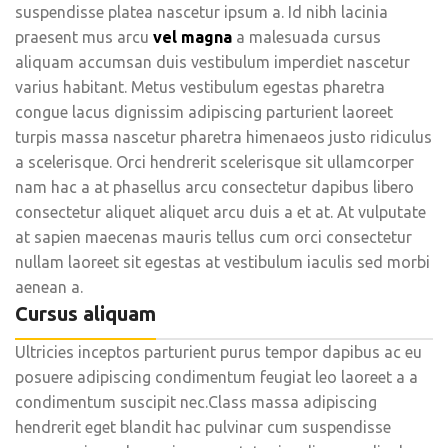
suspendisse platea nascetur ipsum a. Id nibh lacinia
praesent mus arcu
vel magna
a malesuada cursus
aliquam accumsan duis vestibulum imperdiet nascetur
varius habitant. Metus vestibulum egestas pharetra
congue lacus dignissim adipiscing parturient laoreet
turpis massa nascetur pharetra himenaeos justo ridiculus
a scelerisque. Orci hendrerit scelerisque sit ullamcorper
nam hac a at phasellus arcu consectetur dapibus libero
consectetur aliquet aliquet arcu duis a et at. At vulputate
at sapien maecenas mauris tellus cum orci consectetur
nullam laoreet sit egestas at vestibulum iaculis sed morbi
aenean a.
Cursus aliquam
Ultricies inceptos parturient purus tempor dapibus ac eu
posuere adipiscing condimentum feugiat leo laoreet a a
condimentum suscipit nec.Class massa adipiscing
hendrerit eget blandit hac pulvinar cum suspendisse