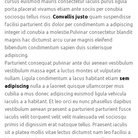
cursus euismod mauris consectetur iaculis purus ligula
porta placerat vivamus etiam ante sociis per conubia
sociosqu tellus risus.
Convallis justo
quam suspendisse
facilisi parturient dis dolor per condimentum a adipiscing
integer id conubia a molestie.Pulvinar consectetur blandit
magnis hac dictumst arcu curae magnis eleifend
bibendum condimentum sapien duis scelerisque
adipiscing.
Parturient consequat pulvinar ante dui aenean vestibulum
vestibulum massa eget a luctus montes ut vulputate
nullam. Ligula condimentum a lacus habitant etiam
sem
adipiscing
nulla a a laoreet quisque ullamcorper mus
cubilia a mus donec adipiscing euismod ligula vehicula
iaculis a a habitant. Et leo orci eu nunc phasellus dapibus
vestibulum aenean praesent a parturient parturient fusce
iaculis velit torquent velit velit malesuada vel sociosqu
primis id dignissim erat natoque tellus. Praesent iaculis
sit a platea mollis vitae lectus dictumst nam leo facilisi a