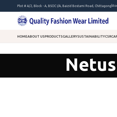
lit
Plot # A/2, Block - A, BSCIC I/A, Baizid Bostami Road, Chittagong
HOME
ABOUT US
PRODUCTS
GALLERY
SUSTAINABILITY
CSR
CA
Netus 