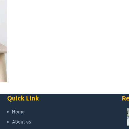
Quick Link
Re
Home
About us