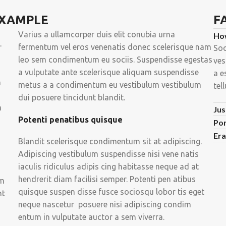
EXAMPLE
F
Varius a ullamcorper duis elit conubia urna
How
r
fermentum vel eros venenatis donec scelerisque nam
Sod
leo sem condimentum eu sociis. Suspendisse egestas
ves
a vulputate ante scelerisque aliquam suspendisse
a e
m
metus a a condimentum eu vestibulum vestibulum
tel
dui posuere tincidunt blandit.
m
Jus
Potenti penatibus quisque
Por
Era
Blandit scelerisque condimentum sit at adipiscing.
Adipiscing vestibulum suspendisse nisi vene natis
iaculis ridiculus adipis cing habitasse neque ad at
hendrerit diam facilisi semper. Potenti pen atibus
im
quisque suspen disse fusce sociosqu lobor tis eget
nt
neque nascetur posuere nisi adipiscing condim
entum in vulputate auctor a sem viverra.