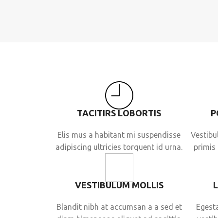
TACITIRS LOBORTIS
P
Elis mus a habitant mi suspendisse
Vestibu
adipiscing ultricies torquent id urna.
primis 
VESTIBULUM MOLLIS
Blandit nibh at accumsan a a sed et
Egesta