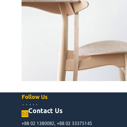
Furniture
Follow Us
A lacus bibendum pulvinar
Contact Us
+88 02 1380082, +88 02 33375145