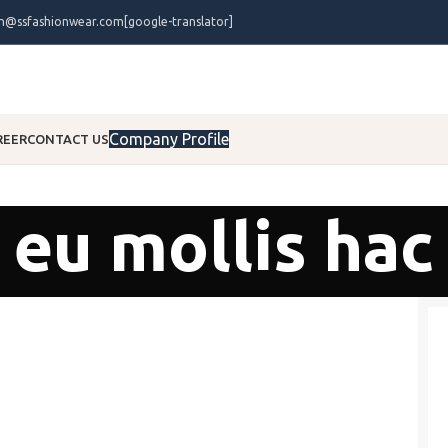
on@ssfashionwear.com
[google-translator]
Company Profile
REER
CONTACT US
eu mollis hac