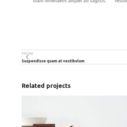
diam himenaeos aliquet ad sagittis.
vesti
Newer
Suspendisse quam at vestibulum
Related projects